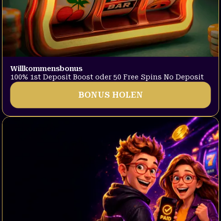
Willkommensbonus
100% 1st Deposit Boost oder 50 Free Spins No Deposit
BONUS HOLEN