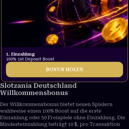
1. Einzahlung
100% 1st Deposit Boost
BONUS HOLEN
Slotzania Deutschland
Willkommensbonus
Der Willkommensbonus bietet neuen Spielern
wahlweise einen 100% Boost auf die erste
Einzahlung oder 50 Freispiele ohne Einzahlung. Die
Mindesteinzahlung beträgt 10 $, pro Transaktion