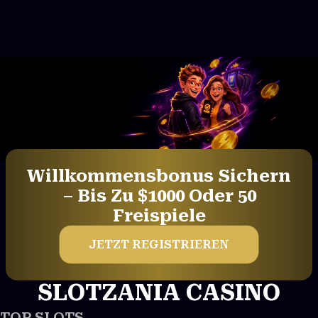
Willkommensbonus Sichern
– Bis Zu $1000 Oder 50
Freispiele
JETZT REGISTRIEREN
SLOTZANIA CASINO
TOP SLOTS