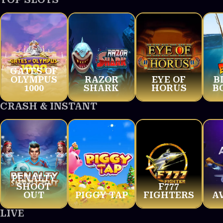
GATES OF
OLYMPUS
RAZOR
EYE OF
B
1000
SHARK
HORUS
B
CRASH & INSTANT
PENALTY
SHOOT
F777
OUT
PIGGY TAP
FIGHTERS
A
LIVE