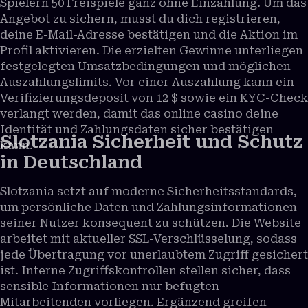
Spielern 50 Freispiele ganz ohne Einzahlung. Um das
Angebot zu sichern, musst du dich registrieren,
deine E-Mail-Adresse bestätigen und die Aktion im
Profil aktivieren. Die erzielten Gewinne unterliegen
festgelegten Umsatzbedingungen und möglichen
Auszahlungslimits. Vor einer Auszahlung kann ein
Verifizierungsdeposit von 12 $ sowie ein KYC-Check
verlangt werden, damit das online casino deine
Identität und Zahlungsdaten sicher bestätigen
Slotzania Sicherheit und Schutz
kann.
in Deutschland
Slotzania setzt auf moderne Sicherheitsstandards,
um persönliche Daten und Zahlungsinformationen
seiner Nutzer konsequent zu schützen. Die Website
arbeitet mit aktueller SSL-Verschlüsselung, sodass
jede Übertragung vor unerlaubtem Zugriff gesichert
ist. Interne Zugriffskontrollen stellen sicher, dass
sensible Informationen nur befugten
Mitarbeitenden vorliegen. Ergänzend greifen