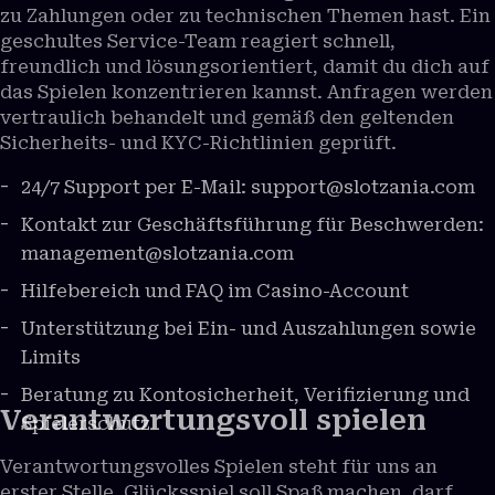
zu Zahlungen oder zu technischen Themen hast. Ein
geschultes Service-Team reagiert schnell,
freundlich und lösungsorientiert, damit du dich auf
das Spielen konzentrieren kannst. Anfragen werden
vertraulich behandelt und gemäß den geltenden
Sicherheits- und KYC-Richtlinien geprüft.
24/7 Support per E-Mail:
support@slotzania.com
Kontakt zur Geschäftsführung für Beschwerden:
management@slotzania.com
Hilfebereich und FAQ im Casino-Account
Unterstützung bei Ein- und Auszahlungen sowie
Limits
Beratung zu Kontosicherheit, Verifizierung und
Verantwortungsvoll spielen
Spielerschutz
Verantwortungsvolles Spielen steht für uns an
erster Stelle. Glücksspiel soll Spaß machen, darf